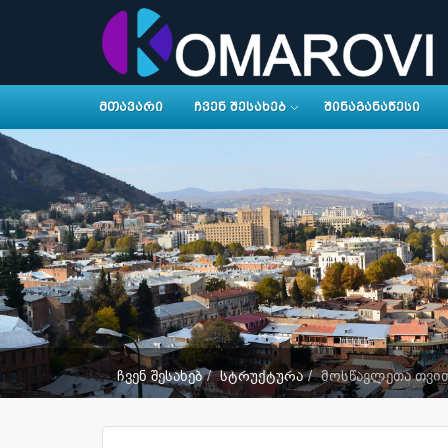
ᲛᲗᲐᲕᲐᲠᲘ
ᲩᲕᲔᲜ ᲨᲔᲡᲐᲮᲔᲑ
ᲨᲘᲜᲐᲒᲐᲜᲐᲬᲔᲡᲘ
ჩვენ შესახებ
სტრუქტურა
მოსწავლეთა თვი