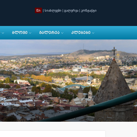
En
|
სიახლეები
|
გალერეა
|
კონტაქტი
Ი
ᲑᲚᲝᲒᲘ
ᲒᲐᲚᲔᲠᲔᲐ
ᲙᲚᲣᲑᲔᲑᲘ