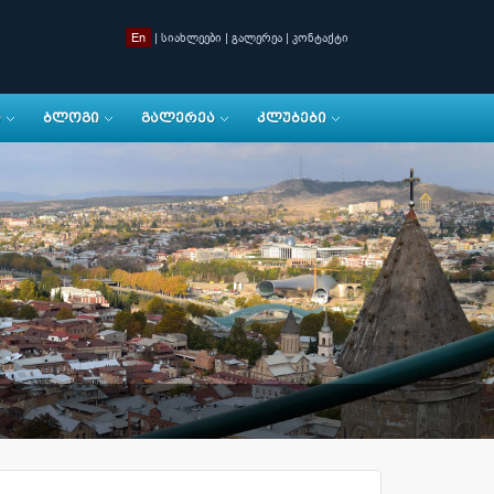
En
|
სიახლეები
|
გალერეა
|
კონტაქტი
Ი
ᲑᲚᲝᲒᲘ
ᲒᲐᲚᲔᲠᲔᲐ
ᲙᲚᲣᲑᲔᲑᲘ