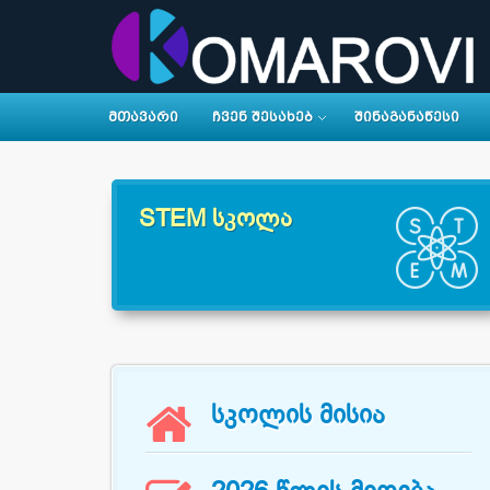
ᲛᲗᲐᲕᲐᲠᲘ
ᲩᲕᲔᲜ ᲨᲔᲡᲐᲮᲔᲑ
ᲨᲘᲜᲐᲒᲐᲜᲐᲬᲔᲡᲘ
STEM სკოლა

სკოლის მისია