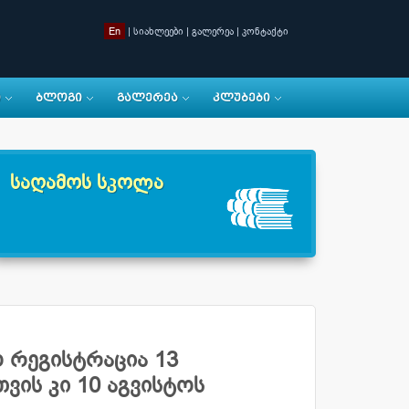
En
|
სიახლეები
|
გალერეა
|
კონტაქტი
Ი
ᲑᲚᲝᲒᲘ
ᲒᲐᲚᲔᲠᲔᲐ
ᲙᲚᲣᲑᲔᲑᲘ
საღამოს სკოლა
 რეგისტრაცია 13
ვის კი 10 აგვისტოს