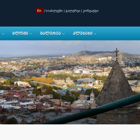
En
|
სიახლეები
|
გალერეა
|
კონტაქტი
Ი
ᲑᲚᲝᲒᲘ
ᲒᲐᲚᲔᲠᲔᲐ
ᲙᲚᲣᲑᲔᲑᲘ