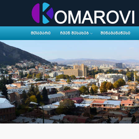
ᲛᲗᲐᲕᲐᲠᲘ
ᲩᲕᲔᲜ ᲨᲔᲡᲐᲮᲔᲑ
ᲨᲘᲜᲐᲒᲐᲜᲐᲬᲔᲡᲘ