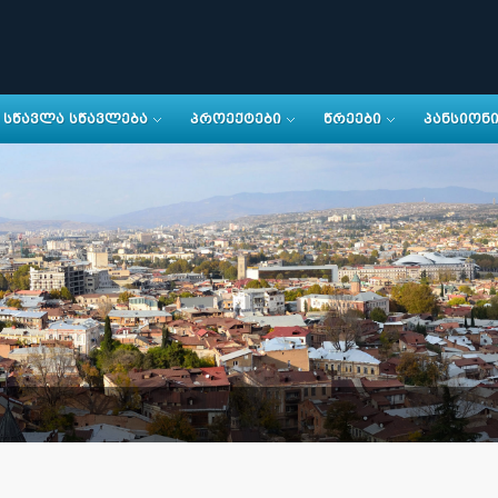
ᲡᲬᲐᲕᲚᲐ ᲡᲬᲐᲕᲚᲔᲑᲐ
ᲞᲠᲝᲔᲥᲢᲔᲑᲘ
ᲬᲠᲔᲔᲑᲘ
ᲞᲐᲜᲡᲘᲝᲜ