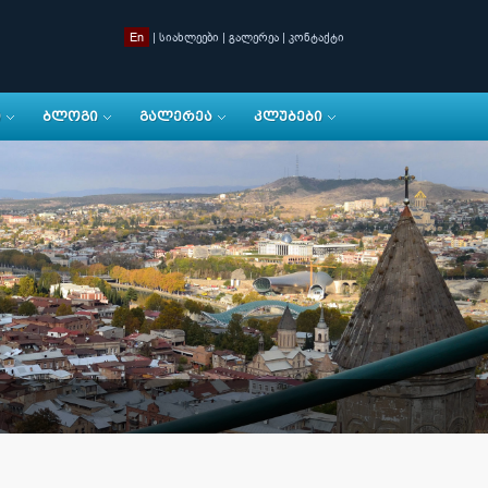
En
|
სიახლეები
|
გალერეა
|
კონტაქტი
Ი
ᲑᲚᲝᲒᲘ
ᲒᲐᲚᲔᲠᲔᲐ
ᲙᲚᲣᲑᲔᲑᲘ