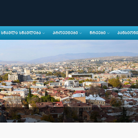
ᲡᲬᲐᲕᲚᲐ ᲡᲬᲐᲕᲚᲔᲑᲐ
ᲞᲠᲝᲔᲥᲢᲔᲑᲘ
ᲬᲠᲔᲔᲑᲘ
ᲞᲐᲜᲡᲘᲝᲜ