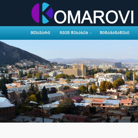
ᲛᲗᲐᲕᲐᲠᲘ
ᲩᲕᲔᲜ ᲨᲔᲡᲐᲮᲔᲑ
ᲨᲘᲜᲐᲒᲐᲜᲐᲬᲔᲡᲘ