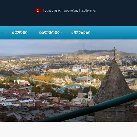
En
|
სიახლეები
|
გალერეა
|
კონტაქტი
Ი
ᲑᲚᲝᲒᲘ
ᲒᲐᲚᲔᲠᲔᲐ
ᲙᲚᲣᲑᲔᲑᲘ