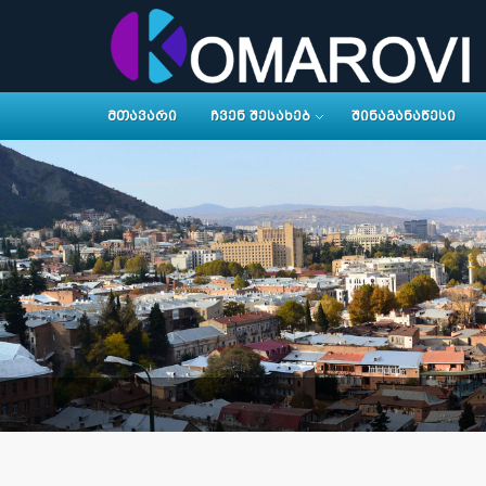
ᲛᲗᲐᲕᲐᲠᲘ
ᲩᲕᲔᲜ ᲨᲔᲡᲐᲮᲔᲑ
ᲨᲘᲜᲐᲒᲐᲜᲐᲬᲔᲡᲘ