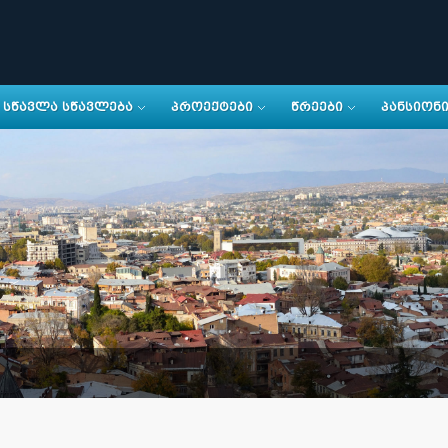
ᲡᲬᲐᲕᲚᲐ ᲡᲬᲐᲕᲚᲔᲑᲐ
ᲞᲠᲝᲔᲥᲢᲔᲑᲘ
ᲬᲠᲔᲔᲑᲘ
ᲞᲐᲜᲡᲘᲝᲜ